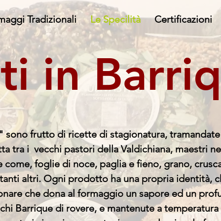
maggi Tradizionali
Le Specilità
Certificazioni
ti in Barri
e" sono frutto di ricette di stagionatura, tramandate
atta tra i vecchi pastori della Valdichiana, maestri 
ome, foglie di noce, paglia e fieno, grano, crusca,
tanti altri. O
gni prodotto ha una propria identità, c
ionare che dona al formaggio un sapore ed un prof
chi Barrique di rovere, e mantenute a temperatura 