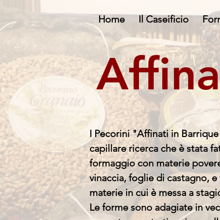
Home
Il Caseificio
For
Affina
I Pecorini "Affinati in Barriqu
capillare ricerca che è stata f
formaggio con materie povere c
vinaccia, foglie di castagno, e 
materie in cui è messa a stag
Le forme sono adagiate in vec